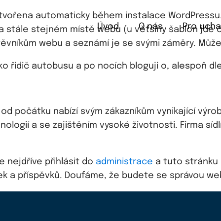
vytvořena automaticky během instalace WordPressu. 
Úvod
O nás
Pro uch
a stále stejném místě webu (u většiny šablon jde o
štěvníkům webu a seznámí je se svými záměry. Může 
jako řidič autobusu a po nocích bloguji o, alespoň d
ž od počátku nabízí svým zákazníkům vynikající výro
chnologií a se zajištěním vysoké životnosti. Firma s
 nejdříve přihlásit do
administrace
a tuto stránku 
ek a příspěvků. Doufáme, že budete se správou we