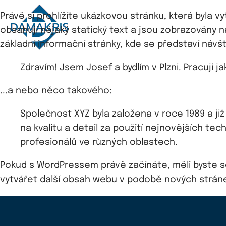
Právě si prohlížíte ukázkovou stránku, která byla 
obsahují nějaký statický text a jsou zobrazovány n
základní informační stránky, kde se představí náv
Zdravím! Jsem Josef a bydlím v Plzni. Pracuji 
...a nebo něco takového:
Společnost XYZ byla založena v roce 1989 a ji
na kvalitu a detail za použití nejnovějších te
profesionálů ve různých oblastech.
Pokud s WordPressem právě začínáte, měli byste se
vytvářet další obsah webu v podobě nových strán