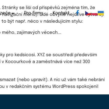
Stránky se liší od příspěvků zejména tím, že
azeče
Pro firmy
Kontakt
 navigační menu). Lidé obvykle nejdříve vytvářejí
to být např. něco v následujícím stylu:
le mého, zajímavých věcech...
bky pro kedsicosi. XYZ se soustředí především
ídlí v Kocourkově a zaměstnává více než 300
smazat (nebo upravit). A nic už vám také nebrání
bu v redakčním systému WordPress spokojeni!